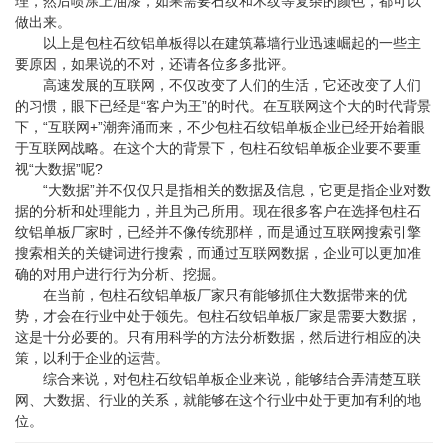
理，然后喷涂上油漆，如果需要石纹和木纹等复杂的颜色，都可以
做出来。
以上是包柱石纹铝单板得以在建筑幕墙行业迅速崛起的一些主
要原因，如果说的不对，还请各位多多批评。
高速发展的互联网，不仅改变了人们的生活，它还改变了人们
的习惯，眼下已经是“客户为王”的时代。在互联网这个大的时代背景
下，“互联网+”潮奔涌而来，不少包柱石纹铝单板企业已经开始着眼
于互联网战略。在这个大的背景下，包柱石纹铝单板企业要不要重
视“大数据”呢?
“大数据”并不仅仅只是指相关的数据及信息，它更是指企业对数
据的分析和处理能力，并且为己所用。现在很多客户在选择包柱石
纹铝单板厂家时，已经并不像传统那样，而是通过互联网搜索引擎
搜索相关的关键词进行搜索，而通过互联网数据，企业可以更加准
确的对用户进行行为分析、挖掘。
在当前，包柱石纹铝单板厂家只有能够抓住大数据带来的优
势，才会在行业中处于领先。包柱石纹铝单板厂家是需要大数据，
这是十分必要的。只有用科学的方法分析数据，然后进行相应的决
策，以利于企业的运营。
综合来说，对包柱石纹铝单板企业来说，能够结合弄清楚互联
网、大数据、行业的关系，就能够在这个行业中处于更加有利的地
位。