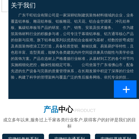
关于我们
广东千旺铝业有限公司是一家深耕铝制建筑装饰材料领域的企业，业务
覆盖铝单板、雕花铝单板、铝板雕花、铝天花、铝合金空调罩、冲孔铝单
板、氟碳铝单板等产品的研发、生产、销售、安装及技术服务。 作为建
筑装饰材料行业的积极参与者，公司专注于幕墙铝单板、铝方通等核心产品
的创新与应用。旗下铝单板系列以优质铝合金板材为基材，经数控折弯成型
及表面装饰喷涂工艺打造，具备轻质坚韧、耐候抗腐、易装易护等特性，且
色彩丰富、造型美观，能够为各类建筑内外空间提供兼具功能性与美学价值
的装饰方案。产品在选材上严格遵循行业标准，从基材到工艺的各个环节均
实施精细化把控，确保性能稳定可靠。 公司坐落于广东省佛山市，配备
先进的生产设备与完善的质量管理体系，在长期发展中积淀了深厚的行业经
验，构建了科学的管理架构与覆盖广泛的售后服务网络。依托专业的技...
产品
中心
PRODUCT
成立多年以来,服务过上千家各类行业客户,获得客户的好评是我们的目
标