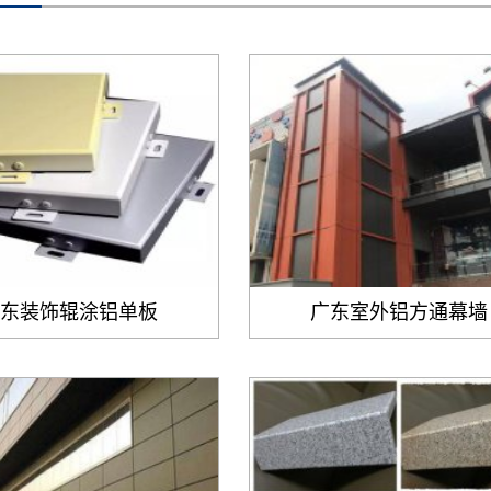
东装饰辊涂铝单板
广东室外铝方通幕墙