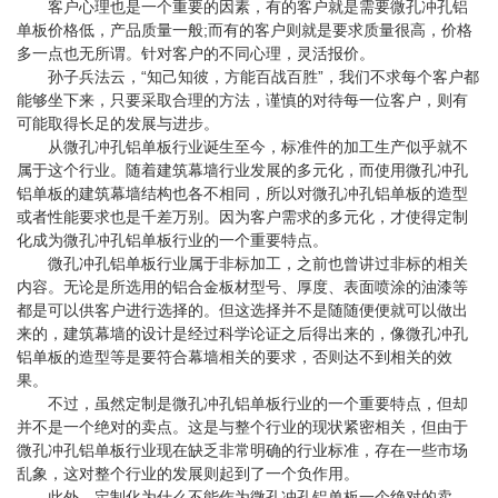
客户心理也是一个重要的因素，有的客户就是需要微孔冲孔铝
单板价格低，产品质量一般;而有的客户则就是要求质量很高，价格
多一点也无所谓。针对客户的不同心理，灵活报价。
孙子兵法云，“知己知彼，方能百战百胜”，我们不求每个客户都
能够坐下来，只要采取合理的方法，谨慎的对待每一位客户，则有
可能取得长足的发展与进步。
从微孔冲孔铝单板行业诞生至今，标准件的加工生产似乎就不
属于这个行业。随着建筑幕墙行业发展的多元化，而使用微孔冲孔
铝单板的建筑幕墙结构也各不相同，所以对微孔冲孔铝单板的造型
或者性能要求也是千差万别。因为客户需求的多元化，才使得定制
化成为微孔冲孔铝单板行业的一个重要特点。
微孔冲孔铝单板行业属于非标加工，之前也曾讲过非标的相关
内容。无论是所选用的铝合金板材型号、厚度、表面喷涂的油漆等
都是可以供客户进行选择的。但这选择并不是随随便便就可以做出
来的，建筑幕墙的设计是经过科学论证之后得出来的，像微孔冲孔
铝单板的造型等是要符合幕墙相关的要求，否则达不到相关的效
果。
不过，虽然定制是微孔冲孔铝单板行业的一个重要特点，但却
并不是一个绝对的卖点。这是与整个行业的现状紧密相关，但由于
微孔冲孔铝单板行业现在缺乏非常明确的行业标准，存在一些市场
乱象，这对整个行业的发展则起到了一个负作用。
此外，定制化为什么不能作为微孔冲孔铝单板一个绝对的卖