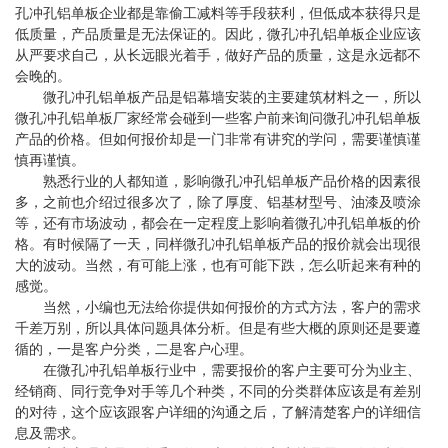
孔冲孔铝单板企业都是靠偷工减料等手段获利，但低成本获得只是
低质量，产品质量是无法保证的。因此，微孔冲孔铝单板企业应该
从严要求自己，从长远眼光着手，做好产品的质量，这是永远都不
会晚的。
微孔冲孔铝单板产品是铝幕墙安装的主要建筑材料之一，所以
微孔冲孔铝单板厂家经常会碰到一些客户前来询问微孔冲孔铝单板
产品的价格。但如何报价却是一门非常有讲究的学问，需要谨慎谨
慎再谨慎。
熟悉行业的人都知道，影响微孔冲孔铝单板产品价格的因素很
多，之前也介绍过很多次了，除了厚度、铝基材型号、油漆及喷涂
等，还有市场波动，都会在一定程度上影响着微孔冲孔铝单板的价
格。有时候隔了一天，同样微孔冲孔铝单板产品的报价就会出现很
大的波动。当然，有可能上涨，也有可能下跌，怎么听起来有种的
感觉。
当然，小编也无法给你提供如何报价的方式方法，客户的需求
千差万别，所以具体问题具体分析。但是有些大概的原则还是要遵
循的，一是客户分类，二是客户心理。
在微孔冲孔铝单板行业中，需要报价的客户主要可分为业主、
经销商、同行竞争对手等几个种类，不同的分类群体应该是有差别
的对待，这个应该跟客户详细的沟通之后，了解清楚客户的详细信
息及需求。