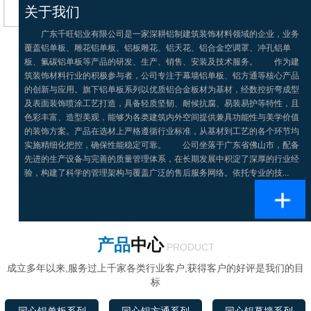
关于我们
广东千旺铝业有限公司是一家深耕铝制建筑装饰材料领域的企业，业务
覆盖铝单板、雕花铝单板、铝板雕花、铝天花、铝合金空调罩、冲孔铝单
板、氟碳铝单板等产品的研发、生产、销售、安装及技术服务。 作为建
筑装饰材料行业的积极参与者，公司专注于幕墙铝单板、铝方通等核心产品
的创新与应用。旗下铝单板系列以优质铝合金板材为基材，经数控折弯成型
及表面装饰喷涂工艺打造，具备轻质坚韧、耐候抗腐、易装易护等特性，且
色彩丰富、造型美观，能够为各类建筑内外空间提供兼具功能性与美学价值
的装饰方案。产品在选材上严格遵循行业标准，从基材到工艺的各个环节均
实施精细化把控，确保性能稳定可靠。 公司坐落于广东省佛山市，配备
先进的生产设备与完善的质量管理体系，在长期发展中积淀了深厚的行业经
验，构建了科学的管理架构与覆盖广泛的售后服务网络。依托专业的技...
产品
中心
PRODUCT
成立多年以来,服务过上千家各类行业客户,获得客户的好评是我们的目
标