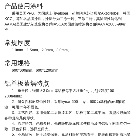
产品使用涂料
采用美国PPG、美国威士伯Valspar、荷兰阿克苏诺贝尔AkzoNobel、韩国
KCC、等知名品牌涂料，涂层分为二涂一烤、三涂二烤，其涂层性能达到
AAMA(美国建筑制造业协会)和ASCA美国建筑喷涂协会)的AAMA2605-98标
准。
常规厚度
1.0mm、1.5mm、2.0mm、3.0mm。
常用规格
600*600mm、600*1200mm
铝单板幕墙特点
1、重量轻，强度大3.0mm厚铝板每平方板重9kg，抗拉强度100-
280n/mm2
2、耐久性和耐腐蚀性好。采用kynar-600、hylur600为基料的pvdf氟碳
漆，可用25年不脱色。
3、工艺性好。采用先加工后喷漆工艺，铝板可加工成平面、弧型和球面等
各种复杂几何形状。
4、涂层均匀、色彩多样。先进静电喷涂技术使得油漆与铝板间附着均匀一
致，颜色多样，选择空间大。
5、不易玷污，便于清洁保养。氟涂料膜的非粘着性，使表面很难附着污染