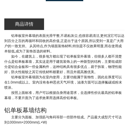
商品详情
铝单板室外幕墙的表面光滑平整,不易粘灰尘,也很容易清洁,更何况它可以达
到百分之百的再循环和回收的高价值,正是出于这个原因,所以受到一直是广大用
户的一致支持。 从其特点,作为墙面装饰材料,特别是不仅效果明显,而在使用成
本较低,成为了装饰首选的材料。
如今，在建筑上，很多地方都出现了铝单板室外幕墙，但很多人都不清楚
什么是铝单板幕墙，其实这是用于建筑装饰上的一种新型的结构，主要组成部
分是铝合金板和一些金属构件，这种结构具有很多优点，易于拆装，物理性能
好，防火性能较之其它传统材料都要好，而且外观高雅优美。
铝单板室外幕墙因为在室内使用，主要功能属于装饰性，因此在厚度可以
在1.0mm或以上。室内没有各种恶劣天气环境，油漆方面可以选择氟碳或粉末
喷涂。
按照上面标准，用户可以根据自身用途需求，去选择性价比最高的铝单板
幕墙，不要片面为了追求效果而选择高价铝单板。
铝单板幕墙结构
主要分为面板、加强筋与角码等部一些部件组成。产品最大成型尺寸可达
到1000mm×2000mm(L×W)